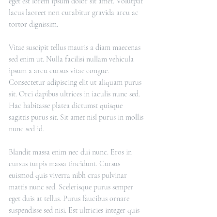
eget est lorem ipsum dolor sit amet. Volutpat 
lacus laoreet non curabitur gravida arcu ac 
tortor dignissim.
Vitae suscipit tellus mauris a diam maecenas 
sed enim ut. Nulla facilisi nullam vehicula 
ipsum a arcu cursus vitae congue. 
Consectetur adipiscing elit ut aliquam purus 
sit. Orci dapibus ultrices in iaculis nunc sed. 
Hac habitasse platea dictumst quisque 
sagittis purus sit. Sit amet nisl purus in mollis 
nunc sed id.
Blandit massa enim nec dui nunc. Eros in 
cursus turpis massa tincidunt. Cursus 
euismod quis viverra nibh cras pulvinar 
mattis nunc sed. Scelerisque purus semper 
eget duis at tellus. Purus faucibus ornare 
suspendisse sed nisi. Est ultricies integer quis 